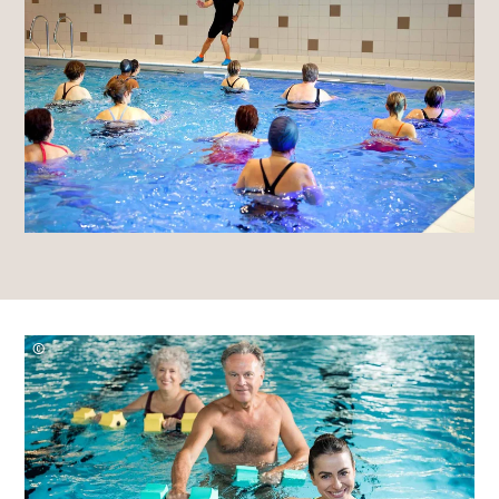
Fouquin
–
stock.adobe.com
©
Rido
–
stock.adobe.com