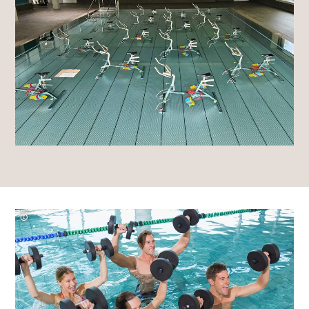
©
WavebreakMediaMicro
–
stock.adobe.com