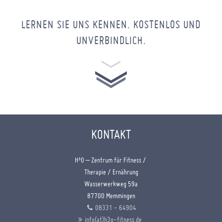
LERNEN SIE UNS KENNEN. KOSTENLOS UND
UNVERBINDLICH.
KONTAKT
H³O – Zentrum für Fitness /
Therapie / Ernährung
Wasserwerkweg 59a
87700 Memmingen
08331 - 64904
info(at)h3o-fitness.de